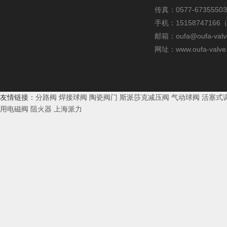
传真：0577-67355503
手机：1515874716
邮箱：oufa@oufa-valv
网址：www.oufa-valve
友情链接：
分路阀
焊接球阀
陶瓷阀门
斯派莎克减压阀
气动球阀
活塞式
用电磁阀
阻火器
上海派力