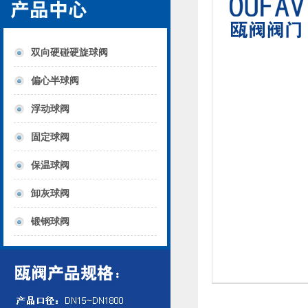
双向硬碰硬旋球阀
偏心半球阀
浮动球阀
固定球阀
保温球阀
卸灰球阀
锻钢球阀